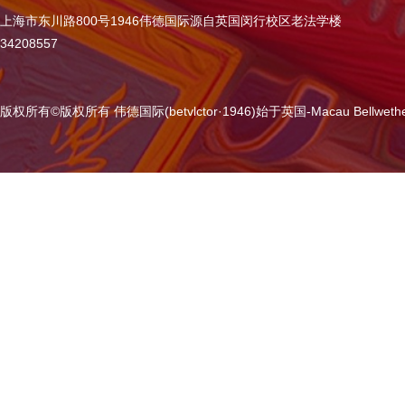
上海市东川路800号1946伟德国际源自英国闵行校区老法学楼
34208557
版权所有
©
版权所有 伟德国际(betvlctor·1946)始于英国-Macau Bellweth