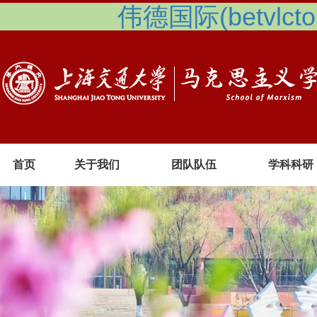
伟德国际(betvlcto
首页
关于我们
团队队伍
学科科研