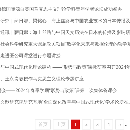
6伟德国际源自英国马克思主义理论学科青年学者论坛成功举办
法研究｜萨日娜、梁铭心：海上丝路与中国农业技术的日本传播
法通讯｜萨日娜：海上丝路与中国天文历法在日本的传播及影响
社会科学研究重大课题攻关项目“数字化未来与数据伦理的哲学
授走进医公司课堂进行专题讲授
与中国式现代化理论建构 ——“形势与政策”课教研室召开2024年
授、王永贵教授作马克思主义理论专题讲座
4两会——2024年春季学期“形势与政策”课第二次集体备课会
文献研究院研究基地“全面深化改革与中国式现代化”学术论坛在
...
首页
上页
1
2
3
4
5