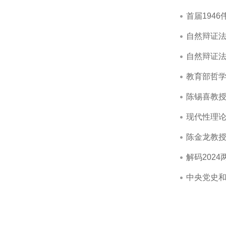
首届194
自然辩证
自然辩证
教育部哲学
陈锡喜教
现代性理论
陈金龙教
解码202
中央党史和