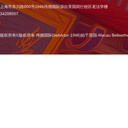
上海市东川路800号1946伟德国际源自英国闵行校区老法学楼
34208557
版权所有
©
版权所有 伟德国际(betvlctor·1946)始于英国-Macau Bellweth