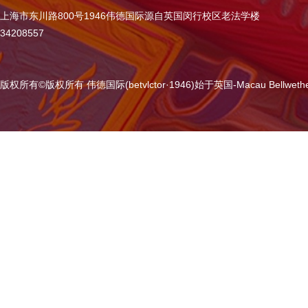
上海市东川路800号1946伟德国际源自英国闵行校区老法学楼
34208557
版权所有
©
版权所有 伟德国际(betvlctor·1946)始于英国-Macau Bellweth