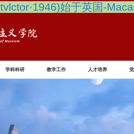
lctor·1946)始于英国-Macau 
学科科研
教学工作
人才培养
党