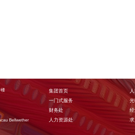
学楼
集团首页
人
一门式服务
光
财务处
经
人力资源处
求
u Bellwether