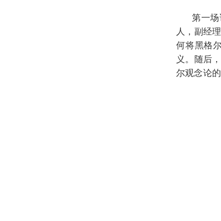
第一场
人，副经
何将黑格
义。随后
尔观念论