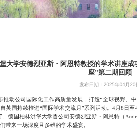
堡大学安德烈亚斯・阿恩特教授的学术讲座成功
座”第二期回顾
发布日期：2025年04月20
步推动公司国际化工作高质量发展，打造“全球视野、中国
自英国持续推进“国际学术交流月”系列活动。4月8日至
行。德国柏林洪堡大学哲公司安德烈亚斯・阿恩特（Andrea
生们带来一场深度且多维的学术盛宴。