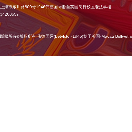
上海市东川路800号1946伟德国际源自英国闵行校区老法学楼
34208557
版权所有
©
版权所有 伟德国际(betvlctor·1946)始于英国-Macau Bellweth