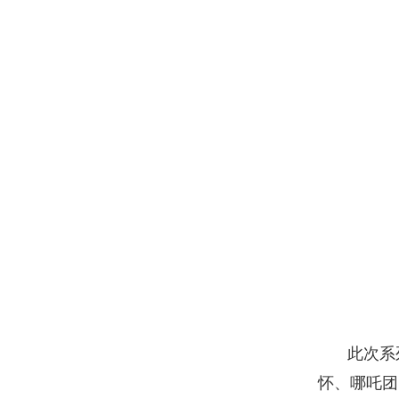
此次系
怀、哪吒团