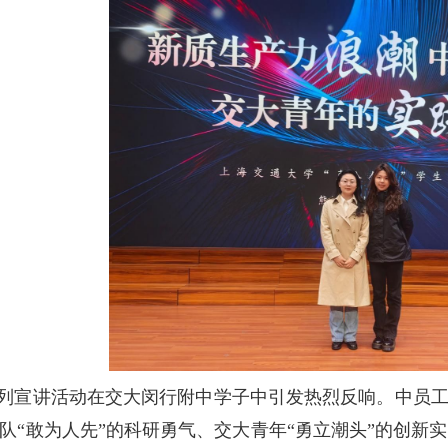
列宣讲活动在交大闵行附中学子中引发热烈反响。中员工
队“敢为人先”的科研勇气、交大青年“勇立潮头”的创新