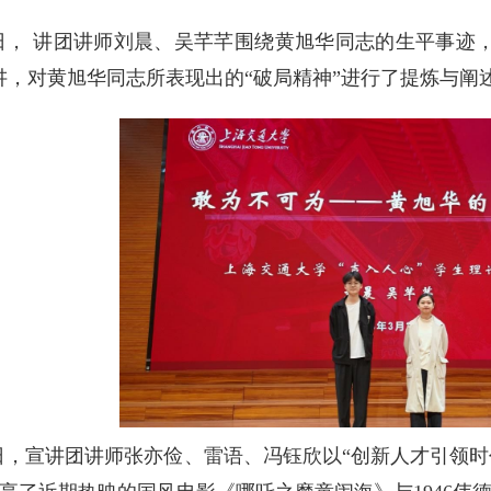
4日， 讲团讲师刘晨、吴芊芊围绕黄旭华同志的生平事迹
讲，对黄旭华同志所表现出的“破局精神”进行了提炼与阐
1日，宣讲团讲师张亦俭、雷语、冯钰欣以“创新人才引领时