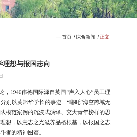
—
首页
/
综合新闻
/
正文
学理想与报国志向
日
论，1946伟德国际源自英国“声入人心”员工理
，分别以黄旭华学长的事迹、“哪吒”海空跨域无
团队模范案例的沉浸式演绎、交大青年榜样的思
学理想，以意志之光滋养品格根基，以报国之志
奋斗者的精神图谱。