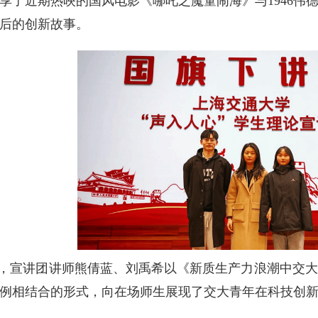
享了近期热映的国风电影《哪吒之魔童闹海》与1946伟
后的创新故事。
日，宣讲团讲师熊倩蓝、刘禹希以《新质生产力浪潮中交
例相结合的形式，向在场师生展现了交大青年在科技创