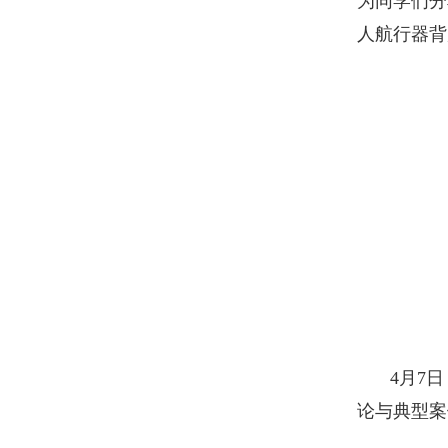
为同学们分
人航行器背
4月7
论与典型案