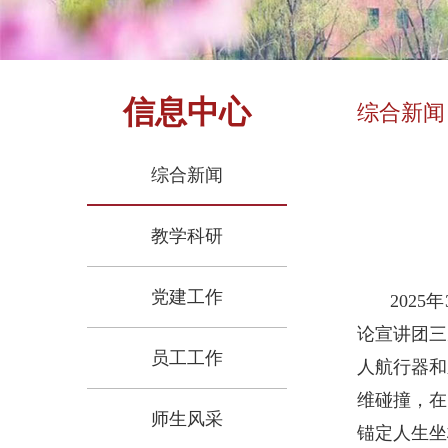
信息中心
综合新闻
综合新闻
教学科研
党建工作
202
论宣讲团三
员工工作
人航行器和
维碰撞，在
师生风采
锚定人生坐