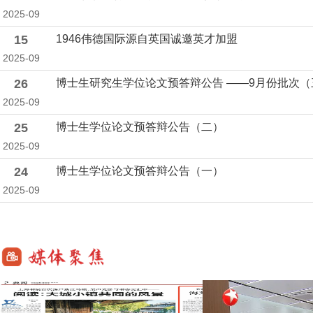
2025-09
15
1946伟德国际源自英国诚邀英才加盟
2025-09
26
博士生研究生学位论文预答辩公告 ——9月份批次（
2025-09
25
博士生学位论文预答辩公告（二）
2025-09
24
博士生学位论文预答辩公告（一）
2025-09