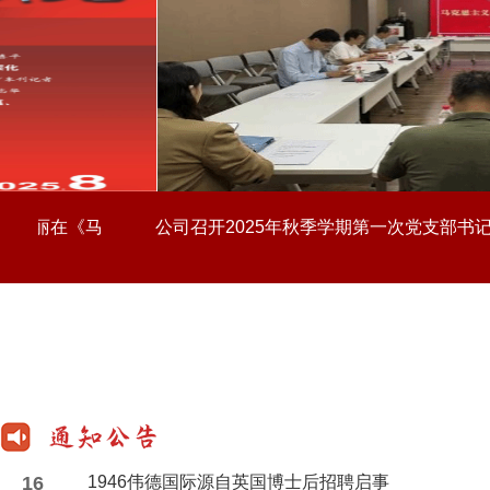
公司召开2025年秋季学期第一次党支部书记例会
16
1946伟德国际源自英国博士后招聘启事