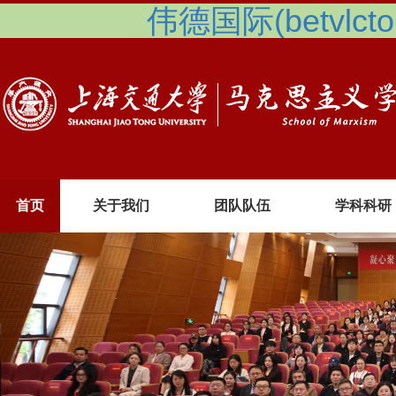
伟德国际(betvlcto
首页
关于我们
团队队伍
学科科研