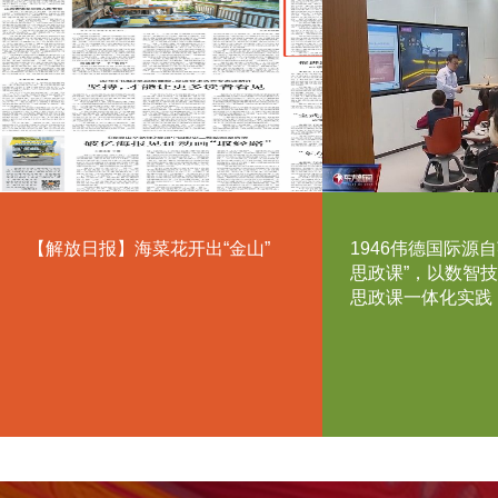
【解放日报】海菜花开出“金山”
1946伟德国际源
思政课”，以数智
思政课一体化实践