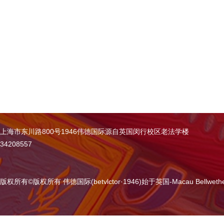
上海市东川路800号1946伟德国际源自英国闵行校区老法学楼
34208557
版权所有
©
版权所有 伟德国际(betvlctor·1946)始于英国-Macau Bellweth