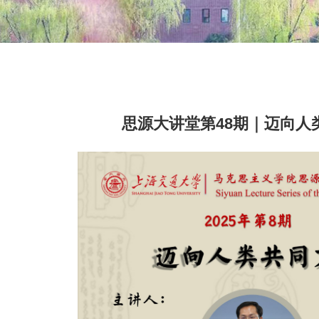
思源大讲堂第48期｜迈向人