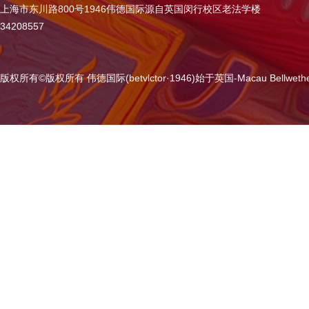
上海市东川路800号1946伟德国际源自英国闵行校区老法学楼
34208557
版权所有
©
版权所有 伟德国际(betvlctor·1946)始于英国-Macau Bellweth