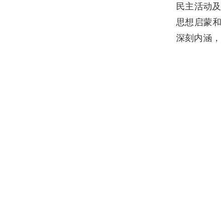
民主活动
思想启蒙和
深刻内涵