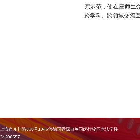
究示范，使在座师生
跨学科、跨领域交流
上海市东川路800号1946伟德国际源自英国闵行校区老法学楼
34208557