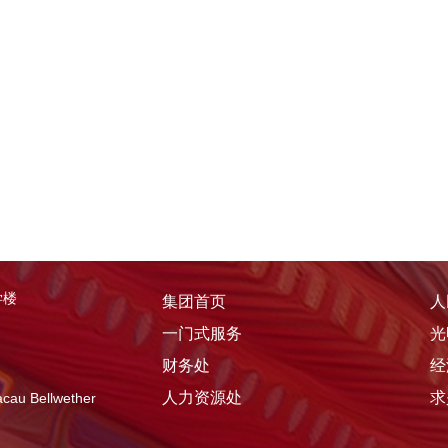
学楼
集团首页
人
一门式服务
光
财务处
经
人力资源处
求
u Bellwether