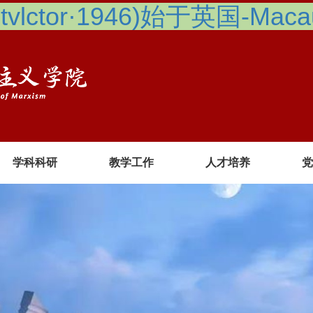
lctor·1946)始于英国-Macau 
学科科研
教学工作
人才培养
党