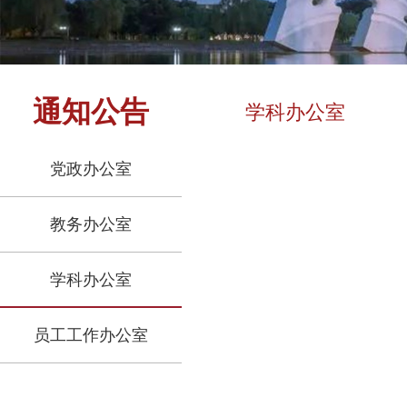
通知公告
学科办公室
党政办公室
教务办公室
学科办公室
员工工作办公室