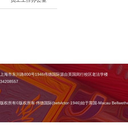
上海市东川路800号1946伟德国际源自英国闵行校区老法学楼
34208557
版权所有
©
版权所有 伟德国际(betvlctor·1946)始于英国-Macau Bellweth