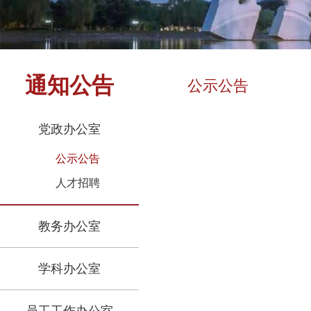
通知公告
公示公告
党政办公室
公示公告
人才招聘
教务办公室
学科办公室
员工工作办公室