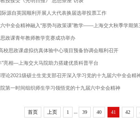
教授接受《光明日报》“思想茶座”访谈
德国际源自英国顺利开展人大代表换届选举投票工作
六中全会精神融入“形势与政策课”教学——上海交大秋季学期
届思政课青年教师教学竞赛成功举办
”高校思政课虚拟仿真体验中心项目预备协调会顺利召开
年”亮相—上海交大马院助力搭建优质科普平台
理论2021级硕士生党支部召开深入学习党的十九届六中全会精
马院第一时间组织师生学习领悟党的十九届六中全会精神
...
首页
上页
1
39
40
41
42