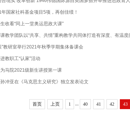
结合现实 改革创新 1946伟德国际源自英国多措并举推进思政育
21年国家社科基金项目5项，再创佳绩！
生收看“同上一堂奥运思政大课”
课教学团队以“共享、共情”重构教学共同体打造有深度、有温度
策”教研室举行2021年秋季学期集体备课会
进教职工“认家”活动
为马院2021级新生讲授第一课
生孙冲亚在《马克思主义研究》独立发表论文
...
首页
上页
1
40
41
42
43