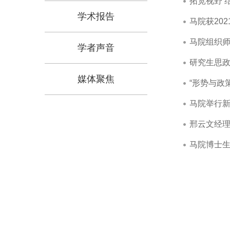
拓宽视野 
学术报告
马院获20
马院组织师
学者声音
研究生思政
媒体聚焦
“形势与政
马院举行新
邢云文经理
马院博士