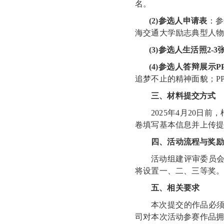
名。
(
2)
参选人申请表
：
参
海交
通大学励志典型人
(
3)
参选人生活照
2-3
(
4
)
参选人答辩展示
P
追梦不止的精神面貌；P
三
、材料提交方式
202
5
年
4
月
2
0
日
前，
卷填写基本信息并上传
四
、活动流程与奖励
活动组建评审委员
将设置一、二、三等奖
五、相关要求
本次提交的作品必
司对本次活动参赛作品