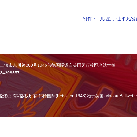
附件：“凡·星，让平凡发声
上海市东川路800号1946伟德国际源自英国闵行校区老法学楼
34208557
版权所有
©
版权所有 伟德国际(betvlctor·1946)始于英国-Macau Bellweth