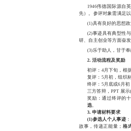
1946伟德国际源
先）。参评对象需满足
(
1)
具有良好的思想政
(2)
事迹具有典型性
研、自主创业等方面奋
(3)
乐于助人，甘于奉
2.
活动流程及奖励
初评：
4月下旬，根
复评：
5月
初
，组织
终评：
5月底或6月
三方答辩，
PPT 展示
奖励：通过终评的
选
。
3
.
申请材料要求
(1)
参选人个人事迹
：
故事，传递正能量；
格