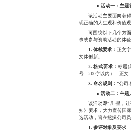
u
活动一：主题
该活动主要面向获
现正确的人生观和价值
可围绕以下几个方
事或参与资助活动的体
1
.
体裁要求：
正文
文体创新
。
2. 格式要求：
标题
号，
200字以内），正文
3.
命名规则：
“
公司
u
活动二：主题
该活动即
“凡·星，
知》要求，大力宣传国
选活动，旨在挖掘公司
1
.
参评对象及要求