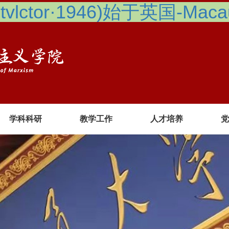
lctor·1946)始于英国-Macau 
学科科研
教学工作
人才培养
党