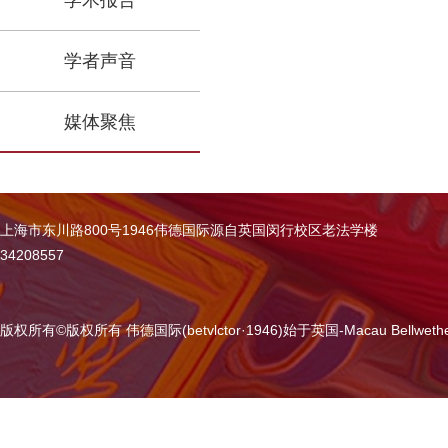
学术报告
学者声音
媒体聚焦
上海市东川路800号1946伟德国际源自英国闵行校区老法学楼
34208557
版权所有
©
版权所有 伟德国际(betvlctor·1946)始于英国-Macau Bellweth