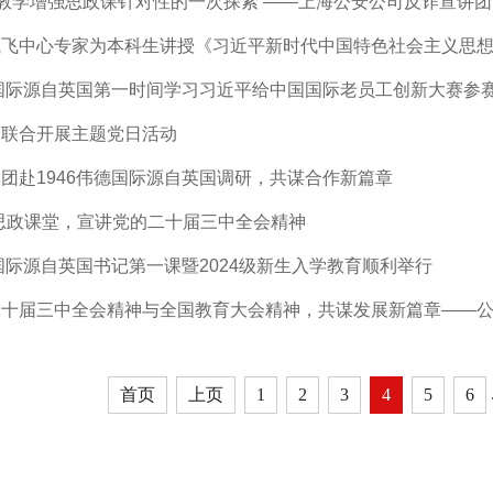
例教学增强思政课针对性的一次探索 ——上海公安公司反诈宣讲
试飞中心专家为本科生讲授《习近平新时代中国特色社会主义思
德国际源自英国第一时间学习习近平给中国国际老员工创新大赛参
部联合开展主题党日活动
团赴1946伟德国际源自英国调研，共谋合作新篇章
思政课堂，宣讲党的二十届三中全会精神
德国际源自英国书记第一课暨2024级新生入学教育顺利举行
二十届三中全会精神与全国教育大会精神，共谋发展新篇章——
首页
上页
1
2
3
4
5
6