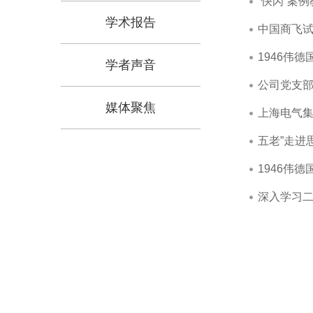
“快闪”案
学术报告
中国商飞
1946伟
学者声音
公司党支
媒体聚焦
上海电气集
五老”走进
1946伟
深入学习