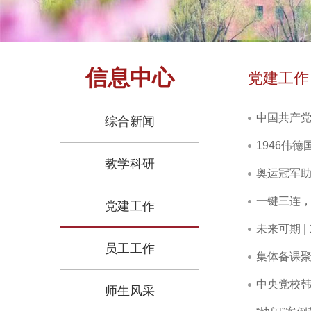
信息中心
党建工作
中国共产党
综合新闻
1946伟
教学科研
奥运冠军助
一键三连，
党建工作
未来可期 |
员工工作
集体备课聚
中央党校
师生风采