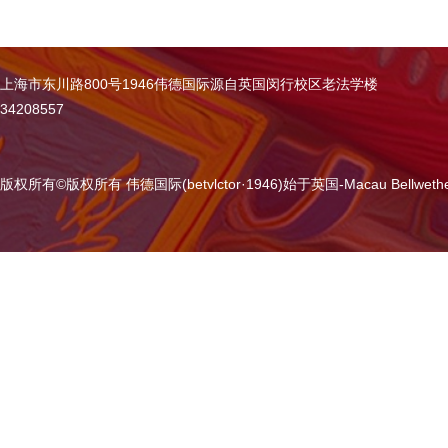
上海市东川路800号1946伟德国际源自英国闵行校区老法学楼
34208557
版权所有
©
版权所有 伟德国际(betvlctor·1946)始于英国-Macau Bellweth