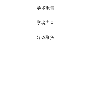
学术报告
学者声音
媒体聚焦