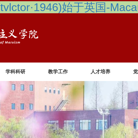
lctor·1946)始于英国-Macau 
学科科研
教学工作
人才培养
党