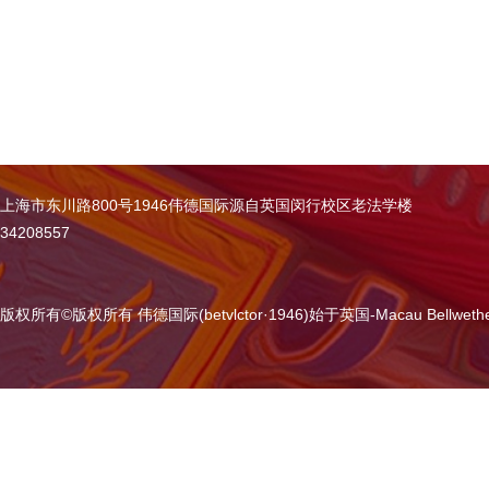
上海市东川路800号1946伟德国际源自英国闵行校区老法学楼
34208557
版权所有
©
版权所有 伟德国际(betvlctor·1946)始于英国-Macau Bellweth