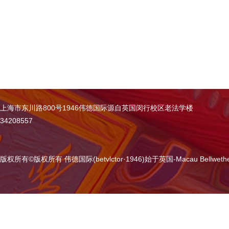
上海市东川路800号1946伟德国际源自英国闵行校区老法学楼
34208557
版权所有
©
版权所有 伟德国际(betvlctor·1946)始于英国-Macau Bellweth