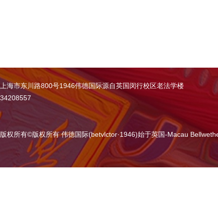
上海市东川路800号1946伟德国际源自英国闵行校区老法学楼
34208557
版权所有
©
版权所有 伟德国际(betvlctor·1946)始于英国-Macau Bellweth