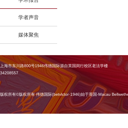
学术报告
学者声音
媒体聚焦
上海市东川路800号1946伟德国际源自英国闵行校区老法学楼
34208557
版权所有
©
版权所有 伟德国际(betvlctor·1946)始于英国-Macau Bellweth