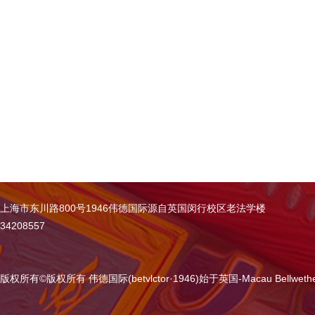
上海市东川路800号1946伟德国际源自英国闵行校区老法学楼
34208557
版权所有
©
版权所有 伟德国际(betvlctor·1946)始于英国-Macau Bellweth