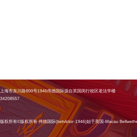
上海市东川路800号1946伟德国际源自英国闵行校区老法学楼
34208557
版权所有
©
版权所有 伟德国际(betvlctor·1946)始于英国-Macau Bellweth