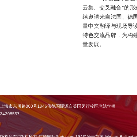
云集、交叉融合”的形
续邀请来自法国、德
量中文翻译与现场导
特色交流品牌，为构
量发展。
上海市东川路800号1946伟德国际源自英国闵行校区老法学楼
34208557
版权所有
©
版权所有 伟德国际(betvlctor·1946)始于英国-Macau Bellweth