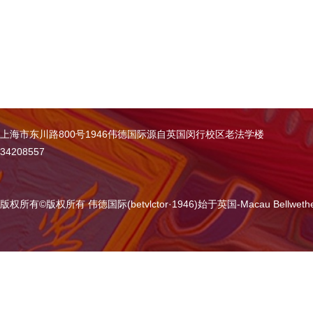
上海市东川路800号1946伟德国际源自英国闵行校区老法学楼
34208557
版权所有
©
版权所有 伟德国际(betvlctor·1946)始于英国-Macau Bellweth