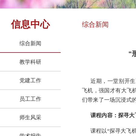
信息中心
综合新闻
综合新闻
“
教学科研
党建工作
近期，一堂别开生
飞机，强国才有大飞
员工工作
们带来了一场沉浸式
课程内容：探寻大
师生风采
课程以“探寻大飞