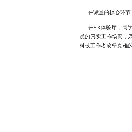
在课堂的核心环节
在VR体验厅，同
员的真实工作场景，亲
科技工作者攻坚克难