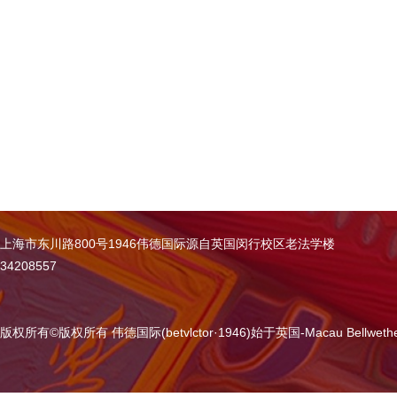
上海市东川路800号1946伟德国际源自英国闵行校区老法学楼
34208557
版权所有
©
版权所有 伟德国际(betvlctor·1946)始于英国-Macau Bellweth