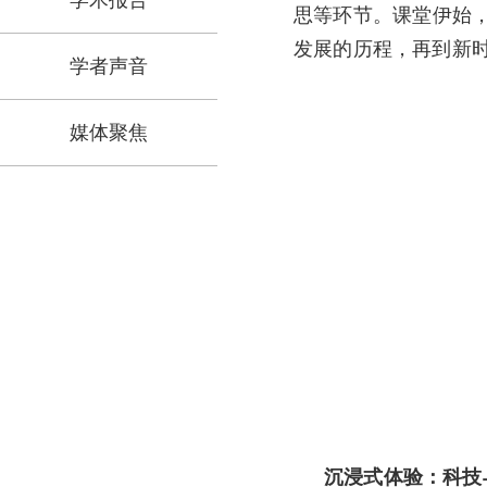
学术报告
思等环节。课堂伊始，
发展的历程，再到新
学者声音
媒体聚焦
沉浸式体验：科技