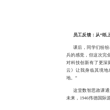
员工反馈：从“纸
课后，同学们纷纷
兵的感觉，但这次完
对科技创新有了更深
云》让我身临其境地
地。”
这堂数智思政课通
未来，1946伟德国