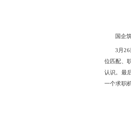
国企
3月2
位匹配、
认识。最
一个求职