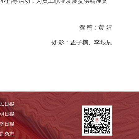
就业指导活动，为员工职业发展提供精准支
撰 稿：黄 婧
摄 影：孟子楠、李垠辰
民日报
明日报
济日报
是杂志