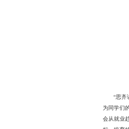
“思
为同学们
会从就业