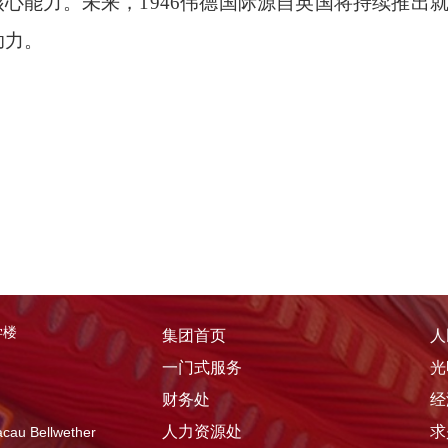
核心能力。未来，1946伟德国际源自英国将持续推出
助力。
学楼
集团首页
人
一门式服务
光
财务处
经
人力资源处
求
u Bellwether