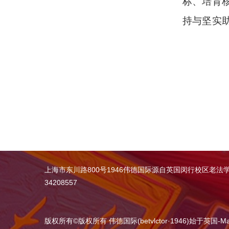
标、培育
持与坚实
上海市东川路800号1946伟德国际源自英国闵行校区老法
34208557
版权所有
©
版权所有 伟德国际(betvlctor·1946)始于英国-Maca