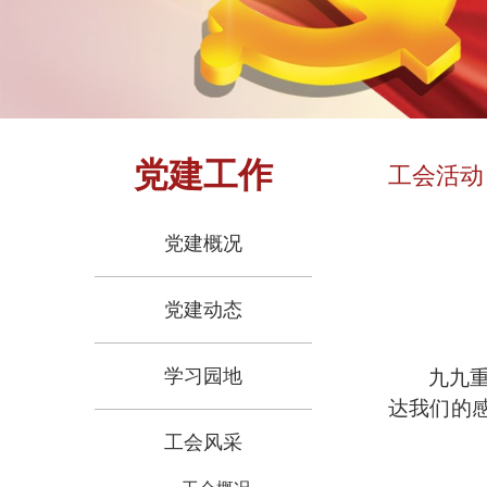
党建工作
工会活动
党建概况
党建动态
学习园地
九九
达我们的感
工会风采