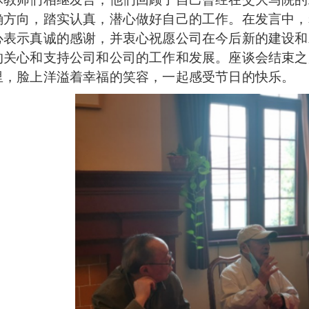
确方向，踏实认真，潜心做好自己的工作。在发言中，
心表示真诚的感谢，并衷心祝愿公司在今后新的建设和
的关心和支持公司和公司的工作和发展。座谈会结束之
里，脸上洋溢着幸福的笑容，一起感受节日的快乐。