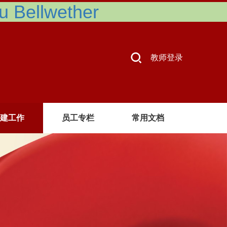
Bellwether
教师登录
建工作
员工专栏
常用文档