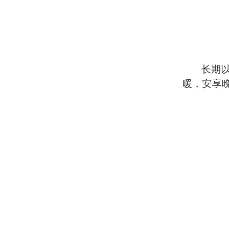
长期
暖，
安享