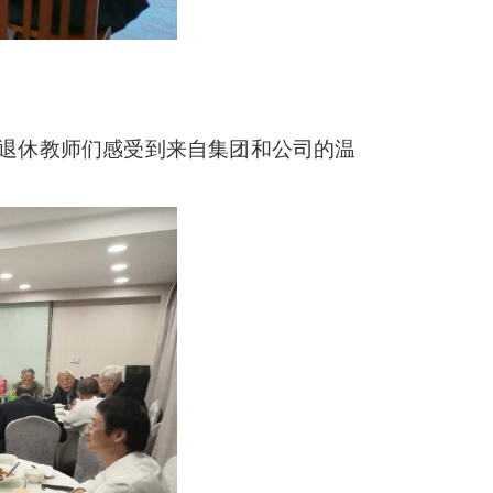
退休教师们感受到来自
集团和
公司的温