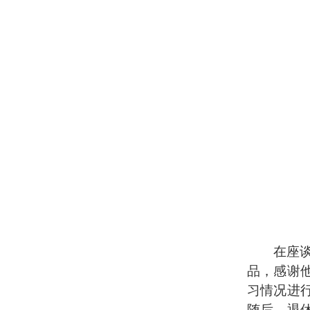
在座
品，感谢
习情况进
随后，
退