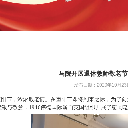
马院开展退休教师敬老节
发布日期：2020年10月23
重阳节，浓浓敬老情。在重阳节即将到来之际，为了向
激与敬意，1946伟德国际源自英国
组织开展了慰问