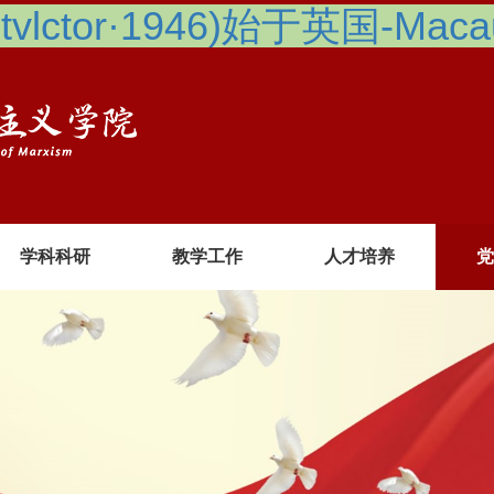
lctor·1946)始于英国-Macau 
学科科研
教学工作
人才培养
党