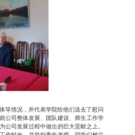
体等情况，并代表学
院
给他们送去了慰问
前公司整体发展、团队建设、师生工作学
为公司发展过程中做出的巨大贡献之上。
工作时光，并鼓励青年老师、同学们树立