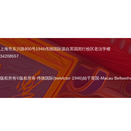
上海市东川路800号1946伟德国际源自英国闵行校区老法学楼
34208557
版权所有
©
版权所有 伟德国际(betvlctor·1946)始于英国-Macau Bellweth