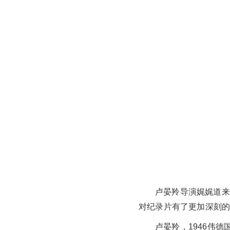
卢晏羚导演娓娓道来
对纪录片有了更加深刻
卢晏羚，1946伟