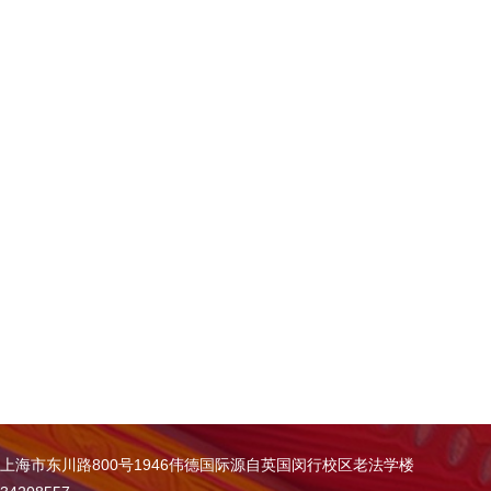
上海市东川路800号1946伟德国际源自英国闵行校区老法学楼